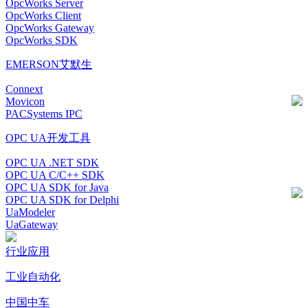
OpcWorks Server
OpcWorks Client
OpcWorks Gateway
OpcWorks SDK
EMERSON艾默生
Connext
Movicon
PACSystems IPC
OPC UA开发工具
OPC UA .NET SDK
OPC UA C/C++ SDK
OPC UA SDK for Java
OPC UA SDK for Delphi
UaModeler
UaGateway
行业应用
工业自动化
中国中车