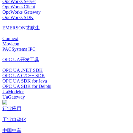
OpcWorks Server
OpcWorks Client
OpcWorks Gateway
OpcWorks SDK
EMERSON艾默生
Connext
Movicon
PACSystems IPC
OPC UA开发工具
OPC UA .NET SDK
OPC UA C/C++ SDK
OPC UA SDK for Java
OPC UA SDK for Delphi
UaModeler
UaGateway
行业应用
工业自动化
中国中车