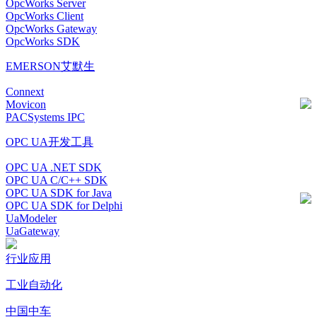
OpcWorks Server
OpcWorks Client
OpcWorks Gateway
OpcWorks SDK
EMERSON艾默生
Connext
Movicon
PACSystems IPC
OPC UA开发工具
OPC UA .NET SDK
OPC UA C/C++ SDK
OPC UA SDK for Java
OPC UA SDK for Delphi
UaModeler
UaGateway
行业应用
工业自动化
中国中车