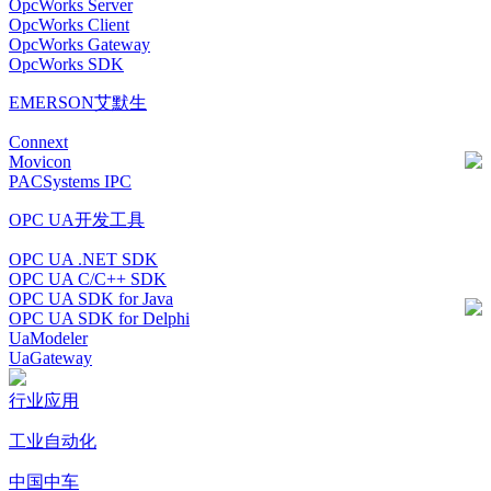
OpcWorks Server
OpcWorks Client
OpcWorks Gateway
OpcWorks SDK
EMERSON艾默生
Connext
Movicon
PACSystems IPC
OPC UA开发工具
OPC UA .NET SDK
OPC UA C/C++ SDK
OPC UA SDK for Java
OPC UA SDK for Delphi
UaModeler
UaGateway
行业应用
工业自动化
中国中车