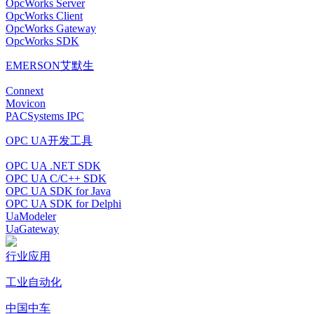
OpcWorks Server
OpcWorks Client
OpcWorks Gateway
OpcWorks SDK
EMERSON艾默生
Connext
Movicon
PACSystems IPC
OPC UA开发工具
OPC UA .NET SDK
OPC UA C/C++ SDK
OPC UA SDK for Java
OPC UA SDK for Delphi
UaModeler
UaGateway
行业应用
工业自动化
中国中车